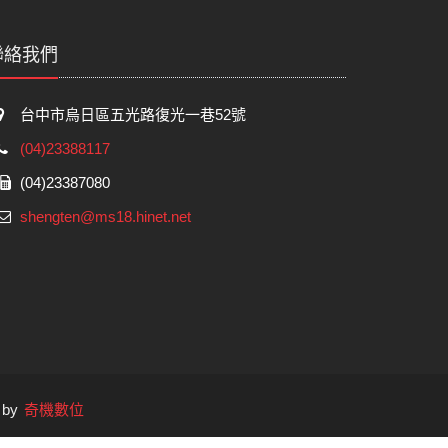
聯絡我們
台中市烏日區五光路復光一巷52號
(04)23388117
(04)23387080
shengten@ms18.hinet.net
d by
奇機數位