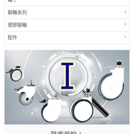
腳輪系列
塑膠腳輪
配件