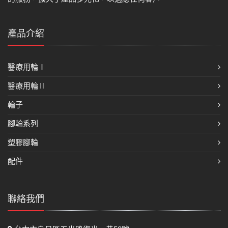
產品介紹
醫療用輪Ⅰ
醫療用輪Ⅱ
輪子
腳輪系列
塑膠腳輪
配件
聯絡我們